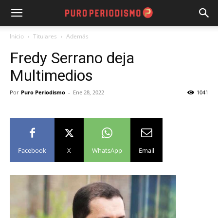
Inicio
Titulares
Además
Fredy Serrano deja
Multimedios
Por
Puro Periodismo
-
Ene 28, 2022
1041
Facebook
X
WhatsApp
Email