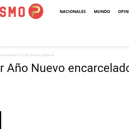
Puro
NACIONALES
MUNDO
OPIN
Periodismo
carcelados a 168 presos políticos
ar Año Nuevo encarcelad