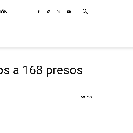
IÓN
os a 168 presos
899