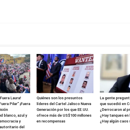
¡Fuera Laura!
Quiénes son los presuntos
La gente pregunta
Fuera Pilar” ¡Fuera
líderes del Cartel Jalisco Nueva
que sucedió en C
isión
Generación por los que EE.UU.
¿Derrocaron al p
ud blanco, azul y
ofrece más de US$100 millones
¿Hay tanques en l
democracia y
en recompensas
¿Hay algún caos so
utoritario del