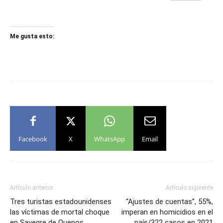
Me gusta esto:
Facebook
X
WhatsApp
Email
Artículo anterior
Artículo siguiente
Tres turistas estadounidenses
“Ajustes de cuentas”, 55%,
las víctimas de mortal choque
imperan en homicidios en el
en Savegre de Quepos
país/322 casos en 2021