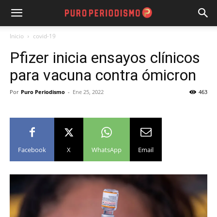
Inicio
covid-19
Pfizer inicia ensayos clínicos
para vacuna contra ómicron
Por
Puro Periodismo
-
Ene 25, 2022
463
Facebook
X
WhatsApp
Email