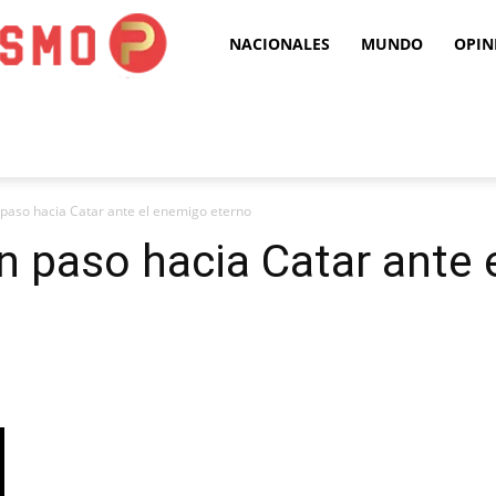
Puro
NACIONALES
MUNDO
OPIN
Periodismo
 paso hacia Catar ante el enemigo eterno
an paso hacia Catar ante