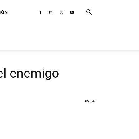
IÓN
 el enemigo
846