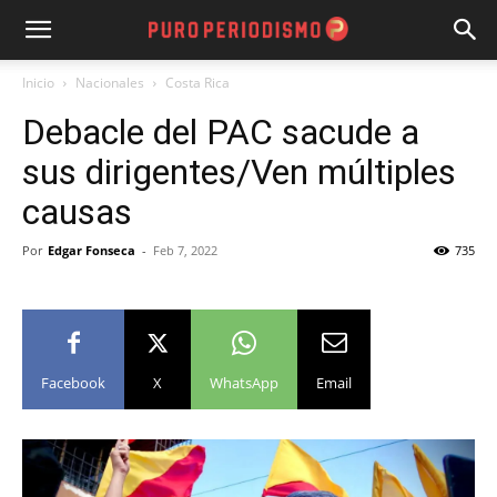
Inicio
Nacionales
Costa Rica
Debacle del PAC sacude a
sus dirigentes/Ven múltiples
causas
Por
Edgar Fonseca
-
Feb 7, 2022
735
Facebook
X
WhatsApp
Email