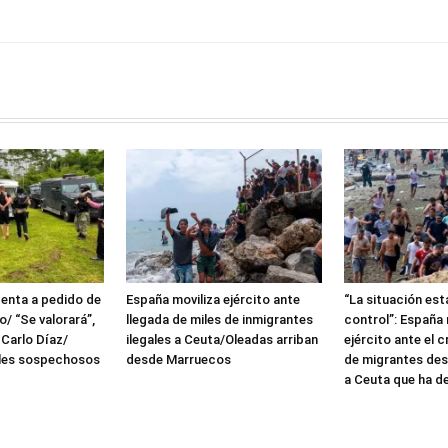
tenta a pedido de
España moviliza ejército ante
“La situación est
o/ “Se valorará”,
llegada de miles de inmigrantes
control”: España 
 Carlo Díaz/
ilegales a Ceuta/Oleadas arriban
ejército ante el 
ales sospechosos
desde Marruecos
de migrantes de
d
a Ceuta que ha de