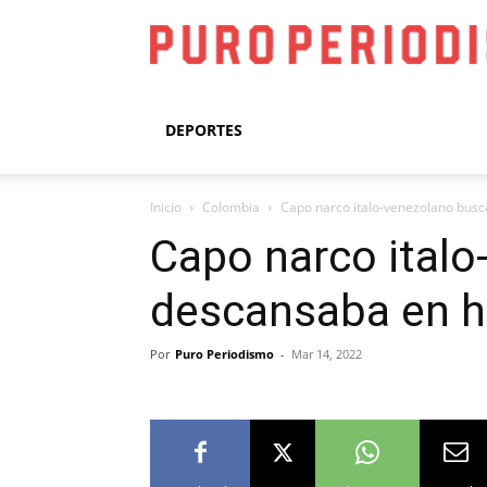
DEPORTES
Inicio
Colombia
Capo narco italo-venezolano busca
Capo narco ital
descansaba en ho
Por
Puro Periodismo
-
Mar 14, 2022