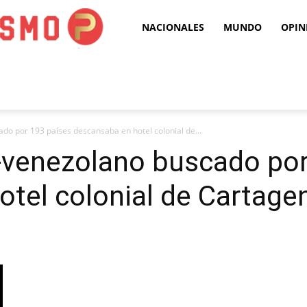
Puro
NACIONALES
MUNDO
OPIN
Periodismo
do por 193 países descansaba en hotel colonial de...
o-venezolano buscado por
tel colonial de Cartage