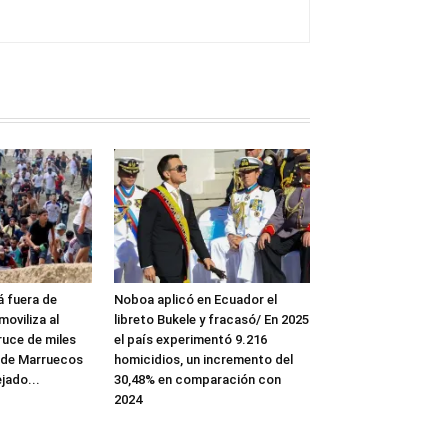
á fuera de
Noboa aplicó en Ecuador el
moviliza al
libreto Bukele y fracasó/ En 2025
cruce de miles
el país experimentó 9.216
sde Marruecos
homicidios, un incremento del
jado...
30,48% en comparación con
2024