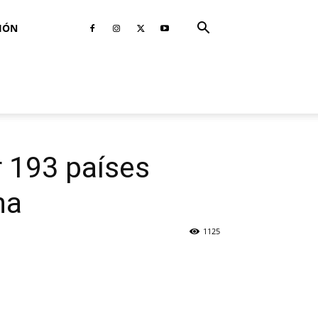
IÓN
 193 países
na
1125