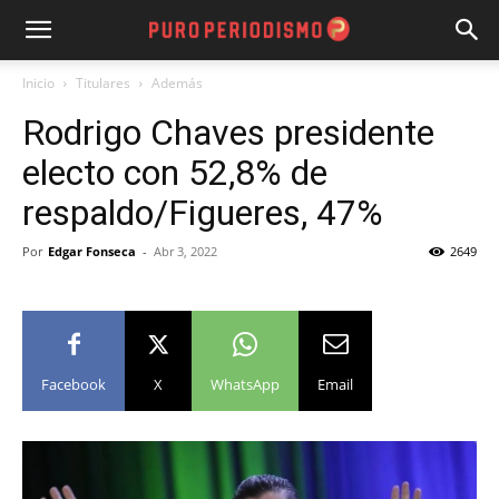
Inicio
Titulares
Además
Rodrigo Chaves presidente
electo con 52,8% de
respaldo/Figueres, 47%
Por
Edgar Fonseca
-
Abr 3, 2022
2649
Facebook
X
WhatsApp
Email