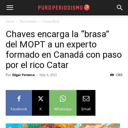
Inicio
Nacionales
Costa Rica
Chaves encarga la “brasa”
del MOPT a un experto
formado en Canadá con paso
por el rico Catar
Por
Edgar Fonseca
-
May 4, 2022
1383
Facebook
X
WhatsApp
Email