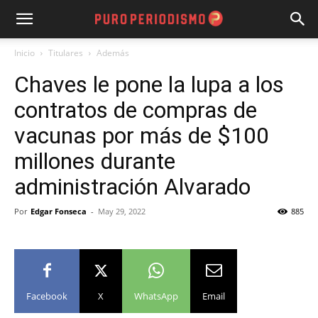
Inicio
Titulares
Además
Chaves le pone la lupa a los
contratos de compras de
vacunas por más de $100
millones durante
administración Alvarado
Por
Edgar Fonseca
-
May 29, 2022
885
Facebook
X
WhatsApp
Email