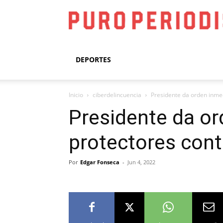
DEPORTES
Inicio
ciberdelincuencia
Presidente da orden inmed
Presidente da or
protectores cont
Por
Edgar Fonseca
-
Jun 4, 2022