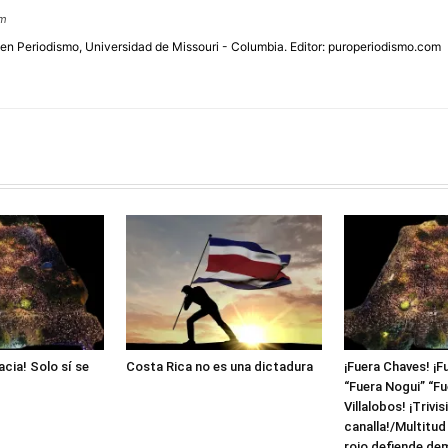
om
 en Periodismo, Universidad de Missouri - Columbia. Editor: puroperiodismo.com
acia! Solo sí se
Costa Rica no es una dictadura
¡Fuera Chaves! ¡F
“Fuera Nogui” “Fue
Villalobos! ¡Trivis
canalla!/Multitud
rojo defiende de