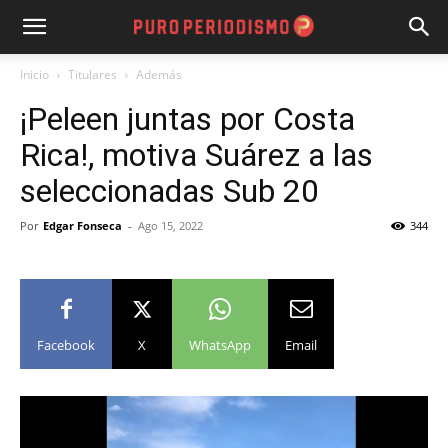
Inicio
Titulares
Además
¡Peleen juntas por Costa
Rica!, motiva Suárez a las
seleccionadas Sub 20
Por
Edgar Fonseca
-
Ago 15, 2022
344
Facebook
X
WhatsApp
Email