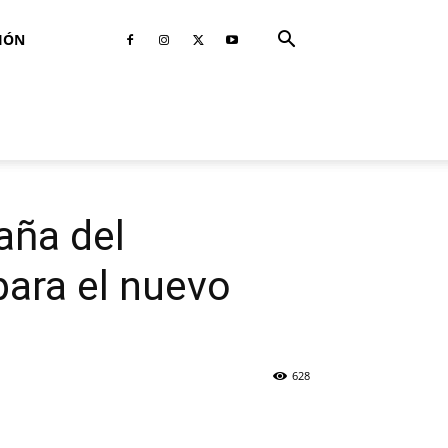
IÓN
aña del
para el nuevo
628