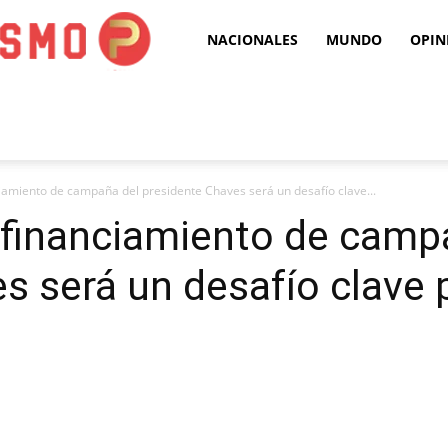
Puro
NACIONALES
MUNDO
OPIN
Periodismo
ciamiento de campaña del presidente Chaves será un desafío clave...
 financiamiento de camp
s será un desafío clave 