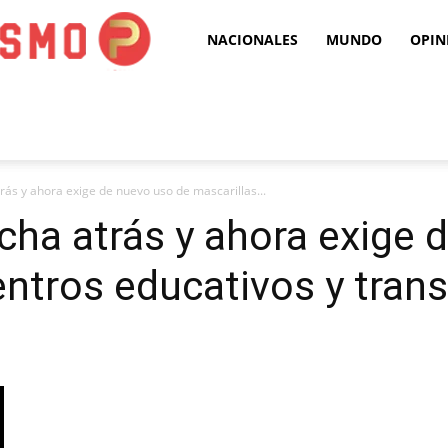
Puro
NACIONALES
MUNDO
OPIN
Periodismo
ás y ahora exige de nuevo uso de mascarillas...
ha atrás y ahora exige 
entros educativos y tran