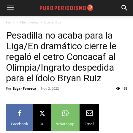
Inicio
Nacionales
Costa Rica
Pesadilla no acaba para la
Liga/En dramático cierre le
regaló el cetro Concacaf al
Olimpia/Ingrato despedida
para el ídolo Bryan Ruiz
Por
Edgar Fonseca
-
Nov 2, 2022
488
Facebook
X
WhatsApp
Email