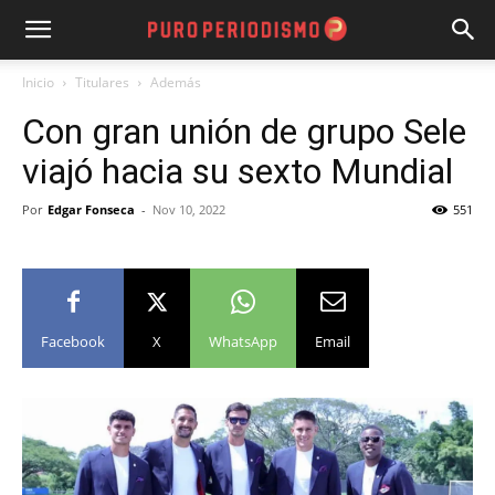
Inicio
Titulares
Además
Con gran unión de grupo Sele
viajó hacia su sexto Mundial
Por
Edgar Fonseca
-
Nov 10, 2022
551
Facebook
X
WhatsApp
Email