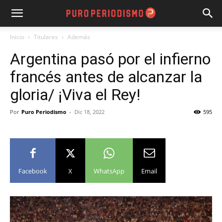
Inicio
Titulares
Además
Argentina pasó por el infierno
francés antes de alcanzar la
gloria/ ¡Viva el Rey!
Por
Puro Periodismo
-
Dic 18, 2022
595
Facebook
X
WhatsApp
Email