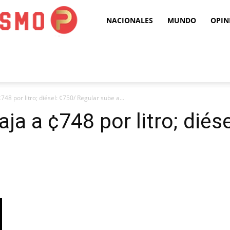
Puro
NACIONALES
MUNDO
OPIN
Periodismo
748 por litro; diésel: ¢750/ Regular sube a...
ja a ¢748 por litro; diés