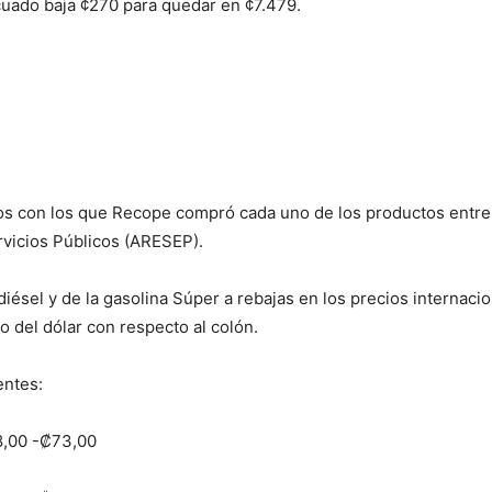
icuado baja ¢270 para quedar en ¢7.479.
ios con los que Recope compró cada uno de los productos entre 
rvicios Públicos (ARESEP).
 diésel y de la gasolina Súper a rebajas en los precios internaci
io del dólar con respecto al colón.
entes:
,00 -₡73,00