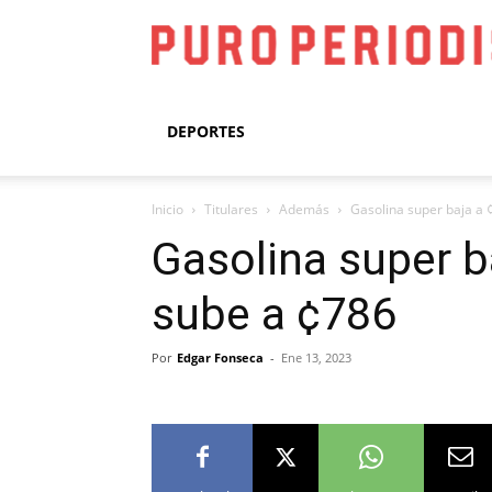
DEPORTES
Inicio
Titulares
Además
Gasolina super baja a ¢
Gasolina super ba
sube a ¢786
Por
Edgar Fonseca
-
Ene 13, 2023