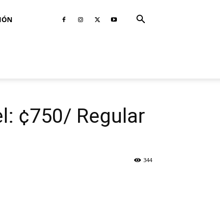
IÓN
el: ¢750/ Regular
344