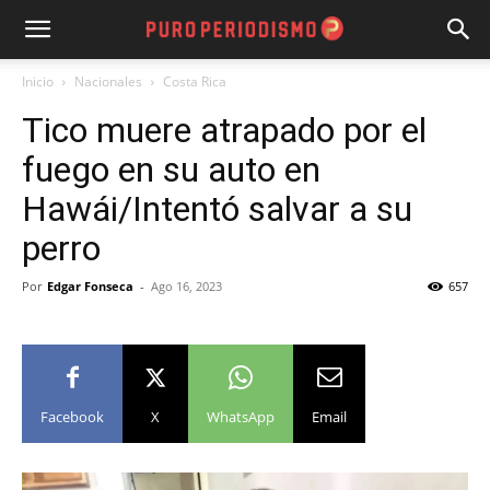
Inicio
Nacionales
Costa Rica
Tico muere atrapado por el
fuego en su auto en
Hawái/Intentó salvar a su
perro
Por
Edgar Fonseca
-
Ago 16, 2023
657
Facebook
X
WhatsApp
Email