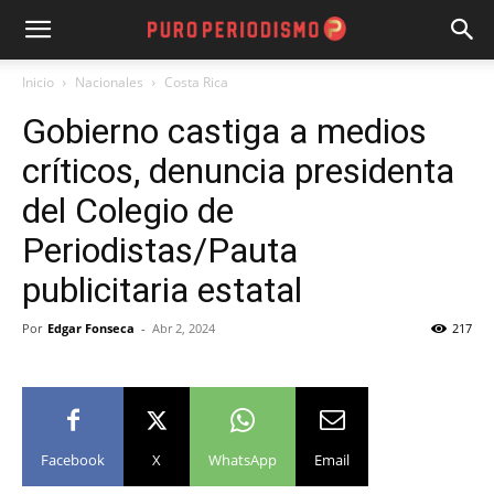
Inicio
Nacionales
Costa Rica
Gobierno castiga a medios
críticos, denuncia presidenta
del Colegio de
Periodistas/Pauta
publicitaria estatal
Por
Edgar Fonseca
-
Abr 2, 2024
217
Facebook
X
WhatsApp
Email