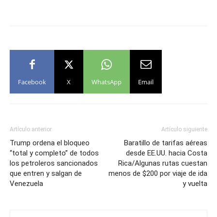
Facebook
X
WhatsApp
Email
Artículo anterior
Artículo siguiente
Trump ordena el bloqueo
Baratillo de tarifas aéreas
“total y completo” de todos
desde EE.UU. hacia Costa
los petroleros sancionados
Rica/Algunas rutas cuestan
que entren y salgan de
menos de $200 por viaje de ida
Venezuela
y vuelta