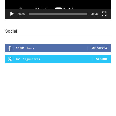
00:00
42:42
Social
10,981
Fans
ME GUSTA
651
Seguidores
SEGUIR