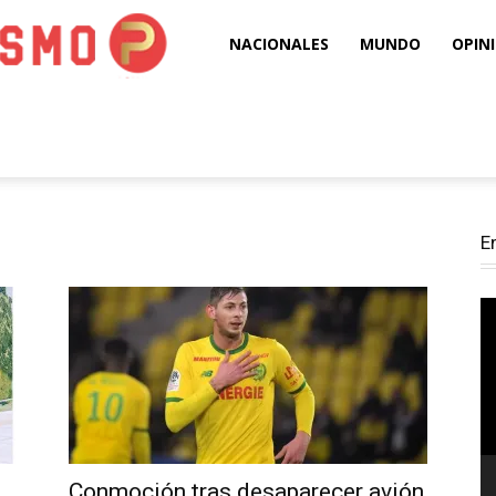
Puro
NACIONALES
MUNDO
OPIN
Periodismo
E
Re
d
ví
Conmoción tras desaparecer avión