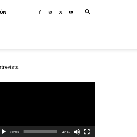
IÓN
ntrevista
productor
e
deo
00:00
42:42