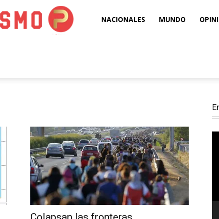
Puro
NACIONALES
MUNDO
OPIN
Periodismo
E
Re
d
ví
Colapsan las fronteras