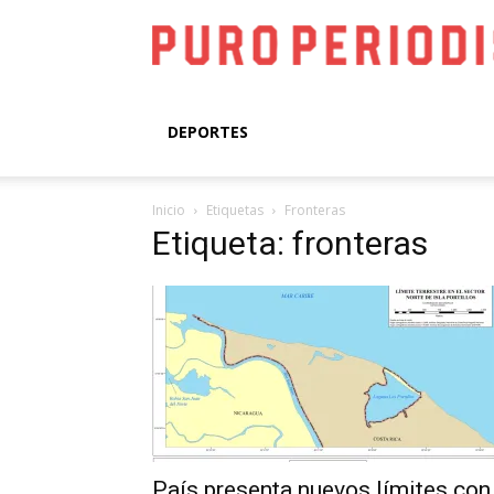
DEPORTES
Inicio
Etiquetas
Fronteras
Etiqueta: fronteras
País presenta nuevos límites con