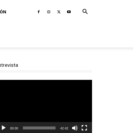
IÓN
ntrevista
productor
e
deo
00:00
42:42