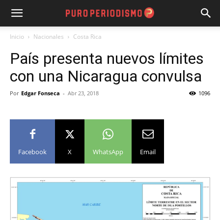
Inicio
Nacionales
Costa Rica
País presenta nuevos límites
con una Nicaragua convulsa
Por
Edgar Fonseca
-
Abr 23, 2018
1096
Facebook
X
WhatsApp
Email