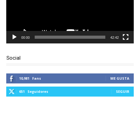
00:00
42:42
Social
10,981
Fans
ME GUSTA
651
Seguidores
SEGUIR