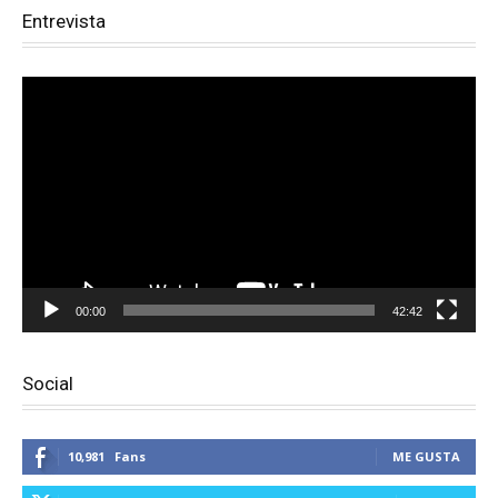
Entrevista
Reproductor
de
vídeo
00:00
42:42
Social
10,981
Fans
ME GUSTA