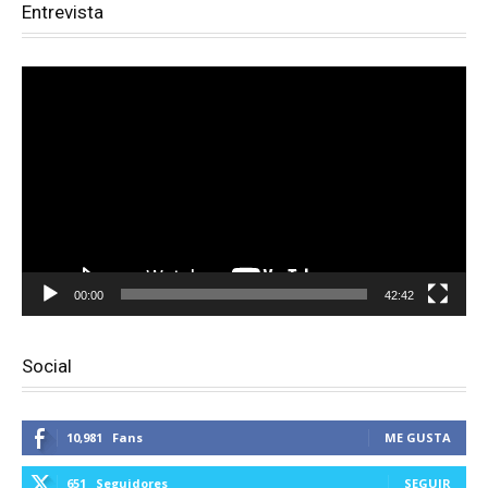
Entrevista
Reproductor
de
vídeo
00:00
42:42
Social
10,981
Fans
ME GUSTA
651
Seguidores
SEGUIR