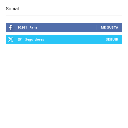
Social
10,981
Fans
ME GUSTA
651
Seguidores
SEGUIR