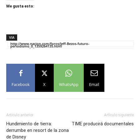
Me gusta esto:
VIA
http://www.nacion.com/foros/Jeff-Bezos-futuro-
periodismo_0_1359264135.html
Facebook
X
WhatsApp
Email
Artículo anterior
Artículo siguiente
Hundimiento de tierra:
TIME producirá documentales
derrumbe en resort de la zona
de Disney