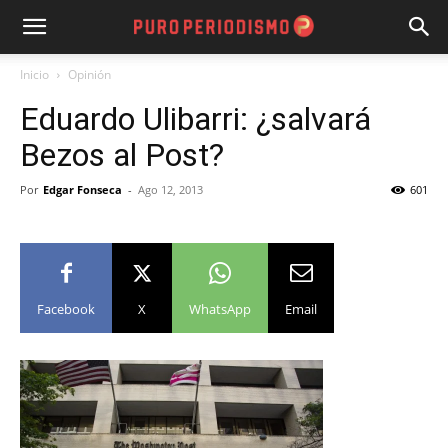
Inicio
Opinión
Eduardo Ulibarri: ¿salvará
Bezos al Post?
Por
Edgar Fonseca
-
Ago 12, 2013
601
Facebook
X
WhatsApp
Email