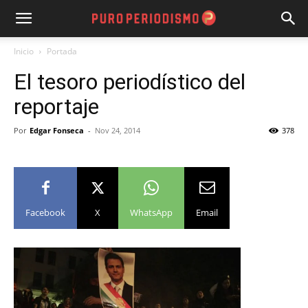
Inicio
Portada
El tesoro periodístico del
reportaje
Por
Edgar Fonseca
-
Nov 24, 2014
378
Facebook
X
WhatsApp
Email