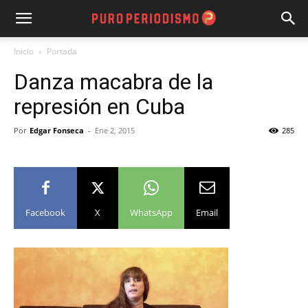
Inicio
Portada
Danza macabra de la
represión en Cuba
Por
Edgar Fonseca
-
Ene 2, 2015
285
Facebook
X
WhatsApp
Email