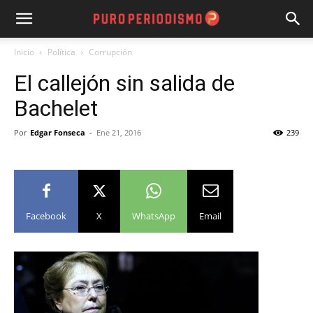
Inicio
Política
Corrupción
El callejón sin salida de
Bachelet
Por
Edgar Fonseca
-
Ene 21, 2016
239
Facebook
X
WhatsApp
Email