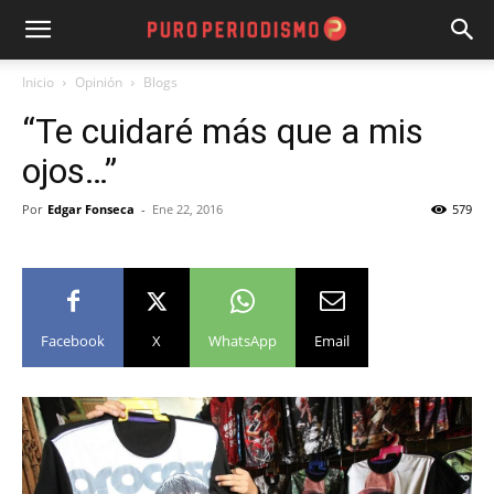
Inicio
Opinión
Blogs
“Te cuidaré más que a mis
ojos…”
Por
Edgar Fonseca
-
Ene 22, 2016
579
Facebook
X
WhatsApp
Email