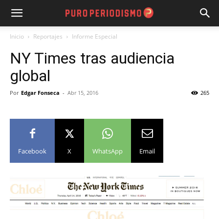
Inicio
Reportajes
Informe Especial
NY Times tras audiencia
global
Por
Edgar Fonseca
-
Abr 15, 2016
265
Facebook
X
WhatsApp
Email