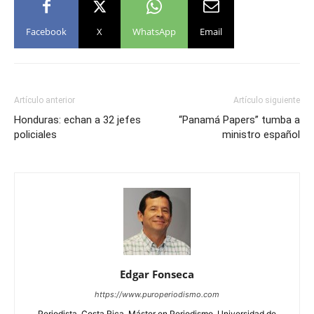
Facebook
X
WhatsApp
Email
Artículo anterior
Artículo siguiente
Honduras: echan a 32 jefes
“Panamá Papers” tumba a
policiales
ministro español
Edgar Fonseca
https://www.puroperiodismo.com
Periodista, Costa Rica. Máster en Periodismo, Universidad de