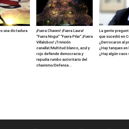
es una dictadura
¡Fuera Chaves! ¡Fuera Laura!
La gente pregunta
“Fuera Nogui” “Fuera Pilar” ¡Fuera
que sucedió en C
Villalobos! ¡Trivisión
¿Derrocaron al p
canalla!/Multitud blanco, azul y
¿Hay tanques en l
rojo defiende democracia y
¿Hay algún caos so
repudia rumbo autoritario del
chavismo/Defensa...