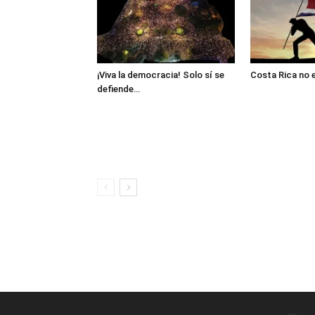
¡Viva la democracia! Solo sí se
Costa Rica no 
defiende…