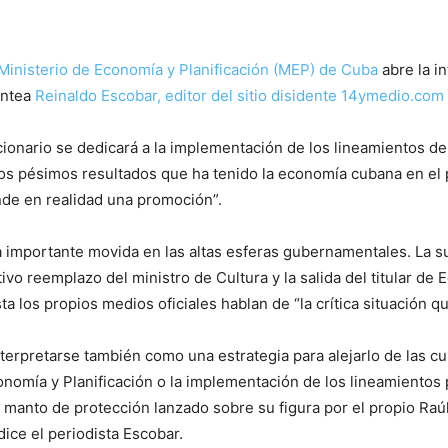
l Ministerio de Economía y Planificación (MEP) de Cuba
abre la in
antea
Reinaldo Escobar, editor del sitio disidente 14ymedio.co
cionario se dedicará a la implementación de los lineamientos de
los pésimos resultados que ha tenido la economía cubana en el 
nde en realidad una promoción”.
importante movida en las altas esferas gubernamentales. La sus
o reemplazo del ministro de Cultura y la salida del titular de 
los propios medios oficiales hablan de “la crítica situación que
interpretarse también como una estrategia para alejarlo de las c
onomía y Planificación o la implementación de los lineamientos p
n manto de protección lanzado sobre su figura por el propio Raú
dice el periodista Escobar.