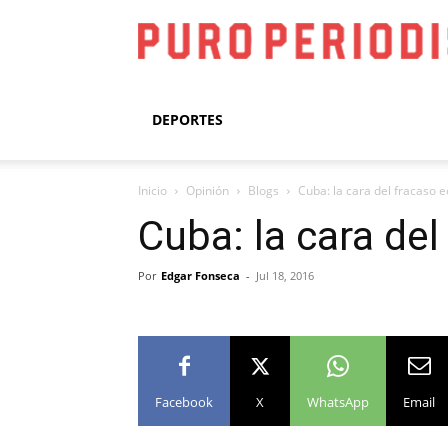
DEPORTES
Inicio
Opinión
Blogs
Cuba: la cara del fracaso
Cuba: la cara de
Por
Edgar Fonseca
-
Jul 18, 2016
Facebook
X
WhatsApp
Email