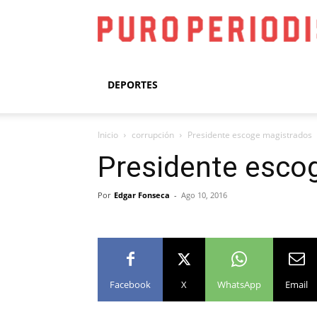
DEPORTES
Inicio
corrupción
Presidente escoge magistrados
Presidente esco
Por
Edgar Fonseca
-
Ago 10, 2016
Facebook
X
WhatsApp
Email