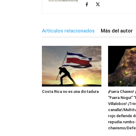
Artículos relacionados
Más del autor
Costa Rica no es una dictadura
¡Fuera Chaves! 
“Fuera Nogui” “
Villalobos! ¡Triv
canalla!/Multit
rojo defiende 
repudia rumbo a
chavismo/Defen