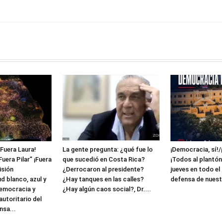
¡Fuera Laura!
La gente pregunta: ¿qué fue lo
¡Democracia, sí!/
Fuera Pilar” ¡Fuera
que sucedió en Costa Rica?
¡Todos al plantón
isión
¿Derrocaron al presidente?
jueves en todo el
ud blanco, azul y
¿Hay tanques en las calles?
defensa de nuest
democracia y
¿Hay algún caos social?, Dr....
utoritario del
sa...