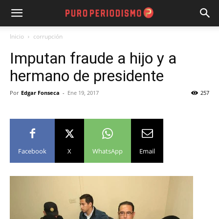
Inicio
corrupción
Imputan fraude a hijo y a
hermano de presidente
Por
Edgar Fonseca
-
Ene 19, 2017
257
Facebook
X
WhatsApp
Email