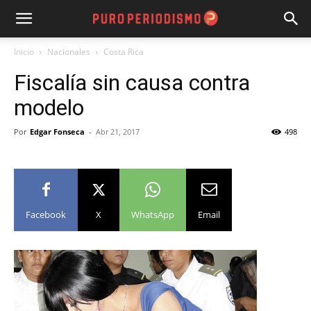
Inicio
Nacionales
Costa Rica
Fiscalía sin causa contra
modelo
Por
Edgar Fonseca
-
Abr 21, 2017
498
Facebook
X
WhatsApp
Email