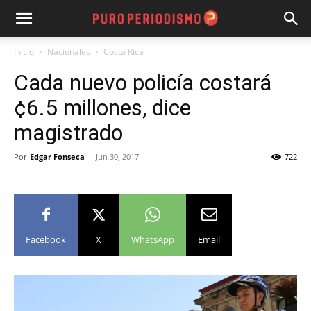
Inicio
Nacionales
Costa Rica
Cada nuevo policía costará
¢6.5 millones, dice
magistrado
Por
Edgar Fonseca
-
Jun 30, 2017
722
Facebook
X
WhatsApp
Email