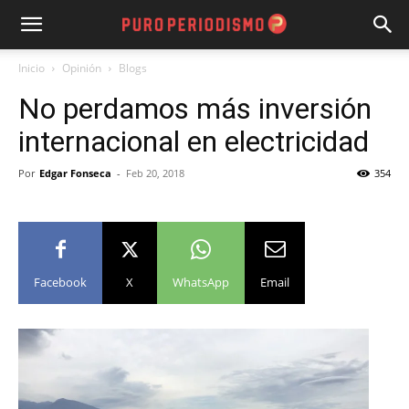
Inicio
Opinión
Blogs
No perdamos más inversión
internacional en electricidad
Por
Edgar Fonseca
-
Feb 20, 2018
354
Facebook
X
WhatsApp
Email