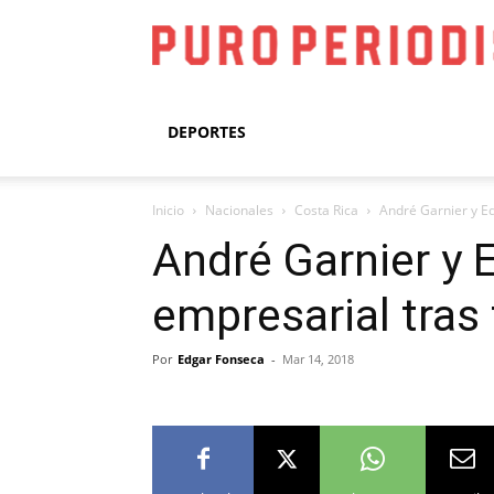
DEPORTES
Inicio
Nacionales
Costa Rica
André Garnier y Ed
André Garnier y 
empresarial tras
Por
Edgar Fonseca
-
Mar 14, 2018