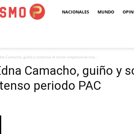
Puro
NACIONALES
MUNDO
OPIN
Periodismo
na Camacho, guiño y sorpresa al sector empresarial tras...
Edna Camacho, guiño y so
 tenso periodo PAC