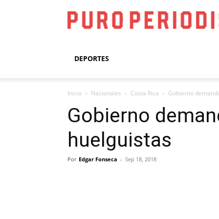
DEPORTES
Inicio
Nacionales
Costa Rica
Gobierno demanda 
Gobierno demand
huelguistas
Por
Edgar Fonseca
-
Sep 18, 2018