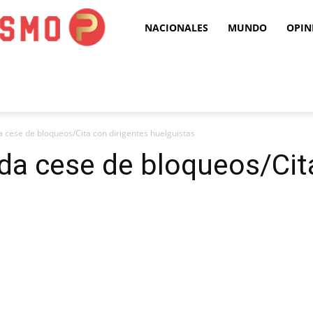
Puro
NACIONALES
MUNDO
OPIN
Periodismo
cese de bloqueos/Cita con dirigentes huelguistas
a cese de bloqueos/Cita