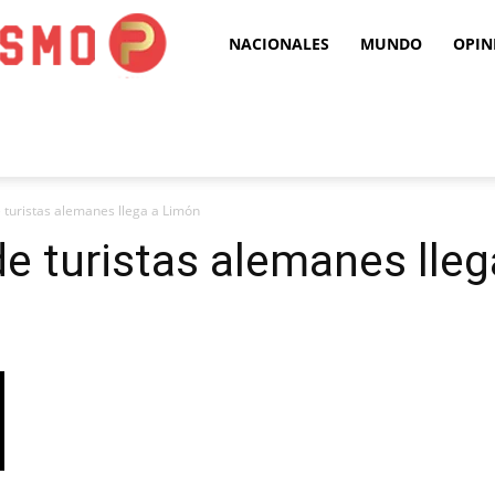
Puro
NACIONALES
MUNDO
OPIN
Periodismo
 turistas alemanes llega a Limón
de turistas alemanes lle