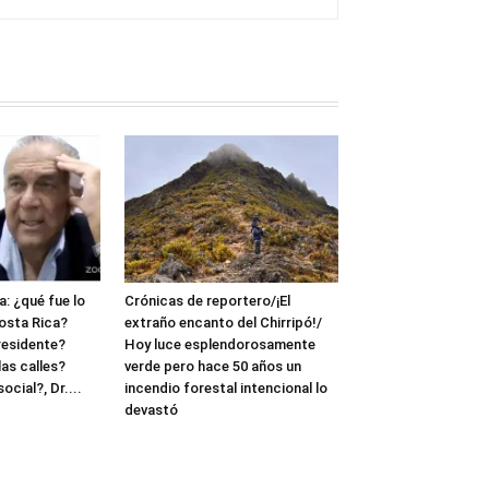
: ¿qué fue lo
Crónicas de reportero/¡El
osta Rica?
extraño encanto del Chirripó!/
residente?
Hoy luce esplendorosamente
as calles?
verde pero hace 50 años un
cial?, Dr....
incendio forestal intencional lo
devastó