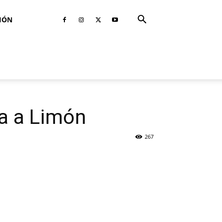
IÓN
ga a Limón
267