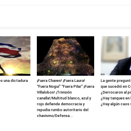
es una dictadura
¡Fuera Chaves! ¡Fuera Laura!
La gente pregunta
“Fuera Nogui” “Fuera Pilar” ¡Fuera
que sucedió en C
Villalobos! ¡Trivisión
¿Derrocaron al p
canalla!/Multitud blanco, azul y
¿Hay tanques en l
rojo defiende democracia y
¿Hay algún caos so
repudia rumbo autoritario del
chavismo/Defensa...