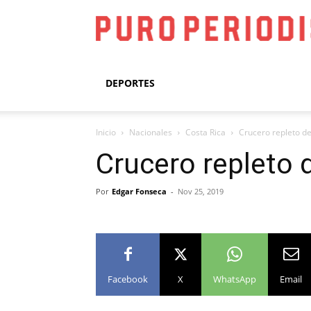
DEPORTES
Inicio
Nacionales
Costa Rica
Crucero repleto de
Crucero repleto 
Por
Edgar Fonseca
-
Nov 25, 2019
Facebook
X
WhatsApp
Email