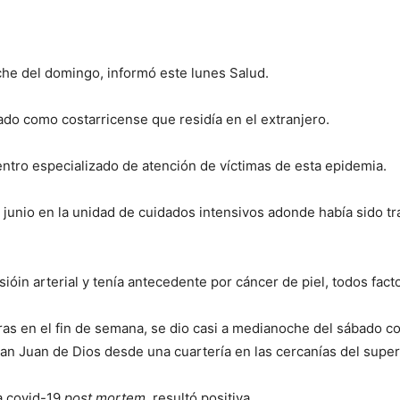
che del domingo, informó este lunes Salud.
cado como costarricense que residía en el extranjero.
entro especializado de atención de víctimas de esta epidemia.
e junio en la unidad de cuidados intensivos adonde había sido 
óin arterial y tenía antecedente por cáncer de piel, todos facto
ras en el fin de semana, se dio casi a medianoche del sábado 
San Juan de Dios desde una cuartería en las cercanías del supe
ba covid-19
post mortem
,
resultó positiva.