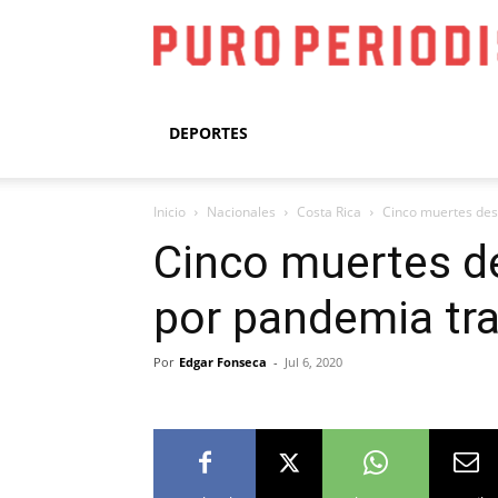
DEPORTES
Inicio
Nacionales
Costa Rica
Cinco muertes desd
Cinco muertes de
por pandemia tr
Por
Edgar Fonseca
-
Jul 6, 2020