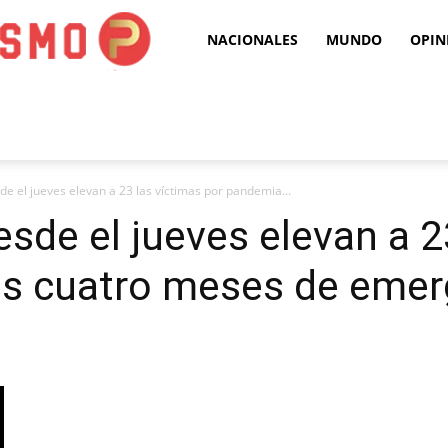
Puro
NACIONALES
MUNDO
OPIN
Periodismo
e el jueves elevan a 23 las víctimas por pandemia...
sde el jueves elevan a 2
as cuatro meses de emer