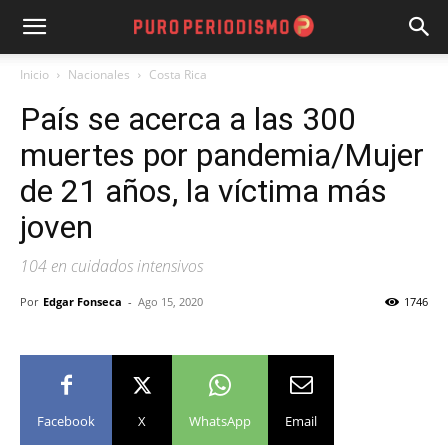
Inicio
Nacionales
Costa Rica
País se acerca a las 300
muertes por pandemia/Mujer
de 21 años, la víctima más
joven
104 en cuidados intensivos
Por
Edgar Fonseca
-
Ago 15, 2020
1746
Facebook
X
WhatsApp
Email