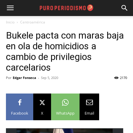
Inicio
Centroamérica
Bukele pacta con maras baja
en ola de homicidios a
cambio de privilegios
carcelarios
Por
Edgar Fonseca
-
Sep 5, 2020
2170
Facebook
X
WhatsApp
Email