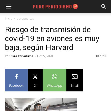
Inicio
aeropuertos
Riesgo de transmisión de
covid-19 en aviones es muy
baja, según Harvard
Por
Puro Periodismo
-
Oct 27, 2020
1210
Facebook
X
WhatsApp
Email