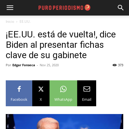
Inicio
EE.UU.
¡EE.UU. está de vuelta!, dice
Biden al presentar fichas
clave de su gabinete
Por
Edgar Fonseca
-
Nov 25, 2020
373
Facebook
X
WhatsApp
Email