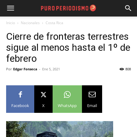
Inicio
Nacionales
Costa Rica
Cierre de fronteras terrestres
sigue al menos hasta el 1º de
febrero
Por
Edgar Fonseca
-
Ene 5, 2021
808
Facebook
X
WhatsApp
Email