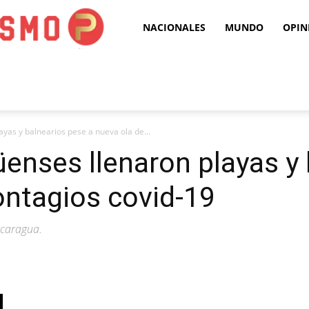
Puro
NACIONALES
MUNDO
OPIN
Periodismo
yas y balnearios pese a nueva ola de...
üenses llenaron playas y
ontagios covid-19
icaragua.