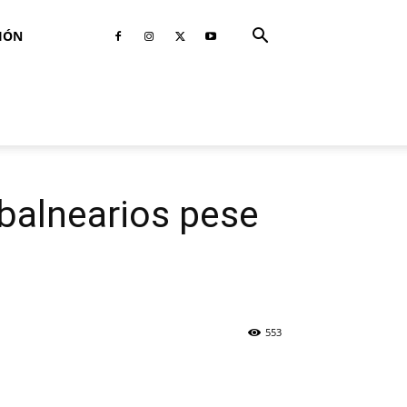
IÓN
 balnearios pese
553