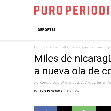
DEPORTES
Inicio
covid-19
Miles de nicaragüenses llenaron pla
Miles de nicarag
a nueva ola de c
Pandemia deja al menos 2.862 muertes en N
Por
Puro Periodismo
-
Ene 4, 2021